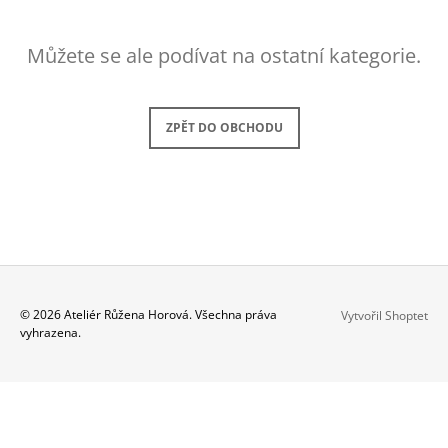
A
J
Můžete se ale podívat na ostatní kategorie.
Í
T
?
ZPĚT DO OBCHODU
HLEDAT
Z
D
© 2026 Ateliér Růžena Horová. Všechna práva
Vytvořil Shoptet
O
vyhrazena.
Á
P
P
O
R
A
U
T
Č
Í
U