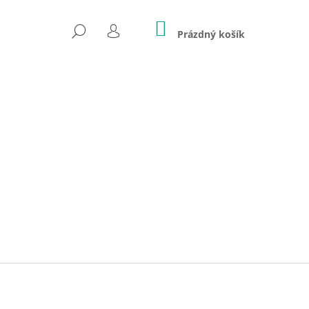
NÁKUPNÍ
HLEDAT
KOŠÍK
Prázdný košík
PŘIHLÁŠENÍ
Následující
TERIÁL, NÁVOD