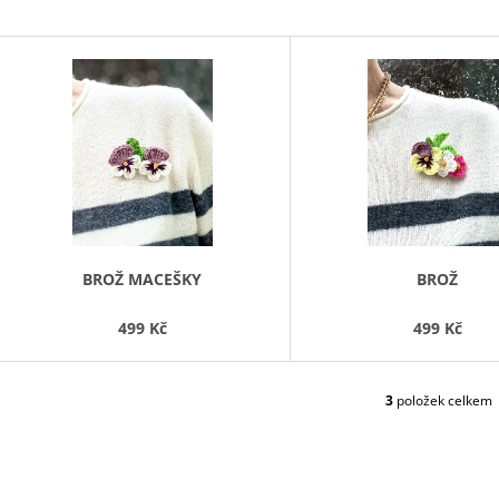
1 200 Kč
590 Kč
V
Ý
P
S
P
R
O
D
BROŽ MACEŠKY
BROŽ
U
499 Kč
499 Kč
K
T
Ů
3
položek celkem
O
V
L
Á
D