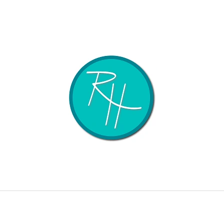
CO POTŘEBUJETE NAJÍT?
HLEDAT
DOPORUČUJEME
KURZ DRÁTOVANÝ PTÁČEK S KORÁLKY
VĚNEČEK 1 - MA