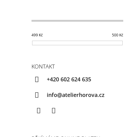
499
Kč
500
Kč
KONTAKT
+420 602 624 635
info@atelierhorova.cz
Facebook
Instagram