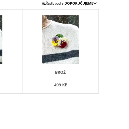
Ř
Řadit podle:
DOPORUČUJEME
A
Z
E
N
Í
P
R
O
D
BROŽ
U
K
499 Kč
T
Ů