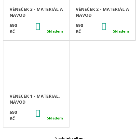
J
VĚNEČEK 3 - MATERIÁL A
VĚNEČEK 2 - MATERIÁL A
E
NÁVOD
NÁVOD
M
E
DO
DO
590
590
KOŠÍKU
KOŠÍKU
Kč
Kč
Skladem
Skladem
KURZ
MALOVÁNÍ
NA
HEDVÁBÍ
1
500
Kč
VĚNEČEK 1 - MATERIÁL,
NÁVOD
DO
590
KOŠÍKU
Kč
Skladem
5
položek celkem