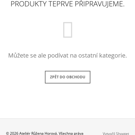
PRODUKTY TEPRVE PŘIPRAVUJEME.
A
J
Í
T
?
Můžete se ale podívat na ostatní kategorie.
HLEDAT
ZPĚT DO OBCHODU
D
O
P
O
R
U
Č
Z
© 2026 Ateliér Růžena Horová. Všechna práva
U
Vytvořil Shoptet